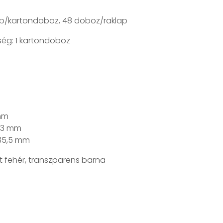
b/kartondoboz, 48 doboz/raklap
ég: 1 kartondoboz
mm
0,3 mm
 35,5 mm
ett fehér, transzparens barna