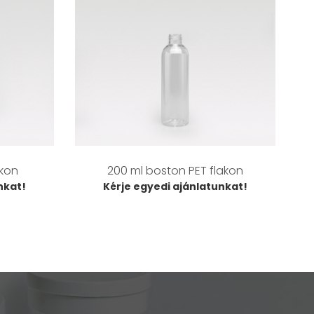
akon
200 ml boston PET flakon
nkat!
Kérje egyedi ajánlatunkat!