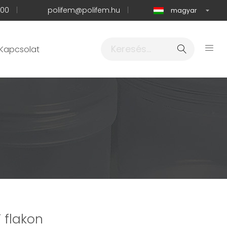
600
|
polifem@polifem.hu
|
Kapcsolat
 flakon