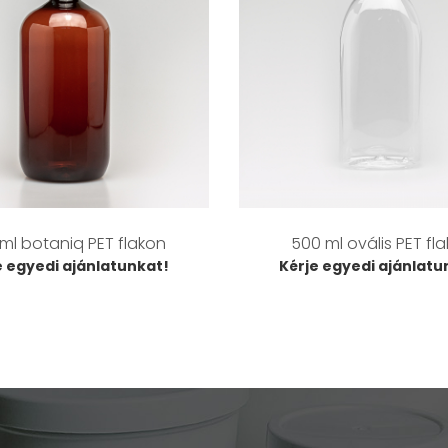
ml botaniq PET flakon
500 ml ovális PET fl
e egyedi ajánlatunkat!
Kérje egyedi ajánlatu