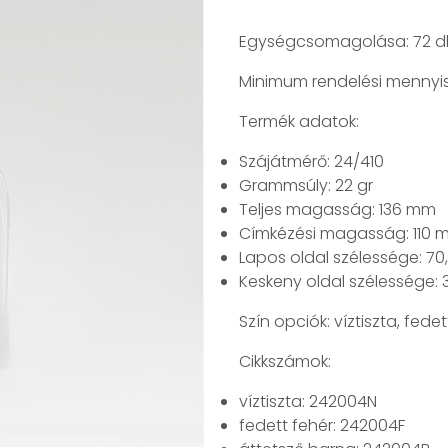
Egységcsomagolása: 72 d
Minimum rendelési mennyis
Termék adatok:
Szájátmérő: 24/410
Grammsúly: 22 gr
Teljes magasság: 136 mm
Címkézési magasság: 110 
Lapos oldal szélessége: 7
Keskeny oldal szélessége:
Szín opciók: víztiszta, fed
Cikkszámok:
víztiszta: 242004N
fedett fehér: 242004F