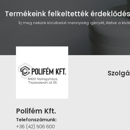
Termékeink felkeltették érdeklődés
Írj meg nekünk körülbelüli mennyiség igényét, illetve a kí
Szolgá
Polifém Kft.
Telefonszámunk:
+36 (42) 506 600