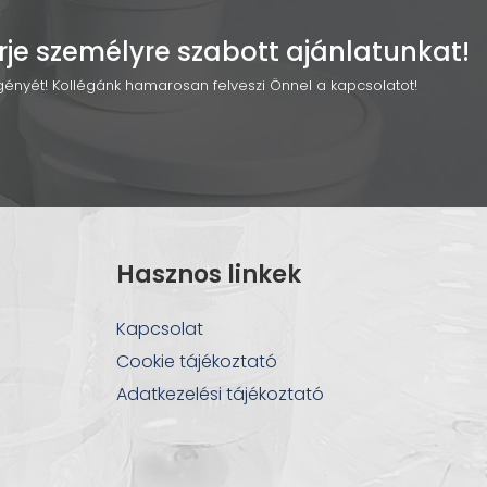
rje személyre szabott ajánlatunkat!
 igényét! Kollégánk hamarosan felveszi Önnel a kapcsolatot!
Hasznos linkek
Kapcsolat
Cookie tájékoztató
Adatkezelési tájékoztató