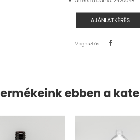
áttetsző barna: 242004B
AJÁNLATKÉRÉS
Megosztás:
termékeink ebben a kat