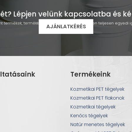
ét? Lépjen velünk kapcsolatba és ké
vánt termékek, termékkategóriák listáját, esetlegesen teljesen egyedi
AJÁNLATKÉRÉS
ltatásaink
Termékeink
Kozmetikai PET tégelyek
Kozmetikai PET flakonok
Kozmetikai tégelyek
Kenőcs tégelyek
Natúr menetes tégelyek