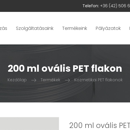
Telefon:
+36 (42) 506 
zás
Szolgáltatásaink
Termékeink
Pályázatok
200 ml ovális PET flakon
Kezdőlap
Termékek
Kozmetikai PET flakonok
200 ml ovális PET