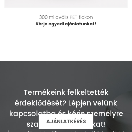
300 ml ovális PET flakon
Kérje egyedi ajánlatunkat!
Termékeink felkeltették
érdeklődését? Lépjen velünk
kapcsolatba és kérje személyre
AJÁNLATKÉRÉS
szabott ajánlatunkat!