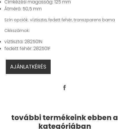
Címkézési magasság: 125 mm
Átmérő: 50,5 mm
Szín opciók: víztiszta, fedett fehér, transzparens barna
Cikkszámok:
víztiszta: 282501N
fedett fehér: 282501F
AJÁNLATKÉRÉS
további termékeink ebben a
kategóriában