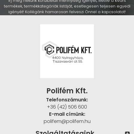
Írj meg nekünk körülbelüli mennyiség igényét, illetve a kívánt
termékek, termékkategóriák listáját, esetlegesen teljesen egyedi
igényét! Kollégánk hamarosan felveszi Önnel a kapcsolatot!
Polifém Kft.
Telefonszámunk:
+36 (42) 506 600
E-mail címünk:
polifem@polifem.hu
Szolgáltatásaink