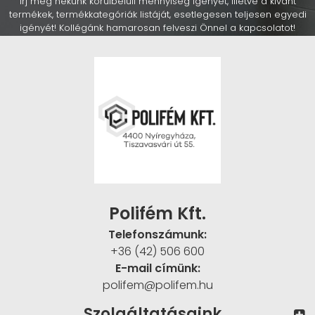
Írj meg nekünk körülbelüli mennyiség igényét, illetve a kívánt
termékek, termékkategóriák listáját, esetlegesen teljesen egyedi
igényét! Kollégánk hamarosan felveszi Önnel a kapcsolatot!
Polifém Kft.
Telefonszámunk:
+36 (42) 506 600
E-mail címünk:
polifem@polifem.hu
Szolgáltatásaink