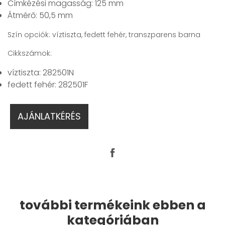
Címkézési magasság: 125 mm
Átmérő: 50,5 mm
Szín opciók: víztiszta, fedett fehér, transzparens barna
Cikkszámok:
víztiszta: 282501N
fedett fehér: 282501F
AJÁNLATKÉRÉS
további termékeink ebben a
kategóriában