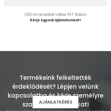
250 ml amerikai vállas PET flakon
Kérje egyedi ajánlatunkat!
Termékeink felkeltették
érdeklődését? Lépjen velünk
kapcsolatba és kérje személyre
AJÁNLATKÉRÉS
szabott ajánlatunkat!